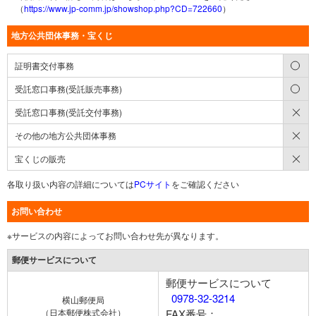
（
https://www.jp-comm.jp/showshop.php?CD=722660
）
地方公共団体事務・宝くじ
○
証明書交付事務
○
受託窓口事務(受託販売事務)
×
受託窓口事務(受託交付事務)
×
その他の地方公共団体事務
×
宝くじの販売
各取り扱い内容の詳細については
PCサイト
をご確認ください
お問い合わせ
※サービスの内容によってお問い合わせ先が異なります。
郵便サービスについて
郵便サービスについて
0978-32-3214
横山郵便局
（日本郵便株式会社）
FAX番号：