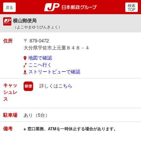
検索
郵便局・日本郵政グルー
戻る
TOP
横山郵便局
（よこやまゆうびんきょく）
住所
〒 879-0472
大分県宇佐市上元重８４８－４
地図で確認
ここへ行く
ストリートビューで確認
キャッ
郵便
詳しくは
こちら
シュレ
ス
駐車場
あり（5台）
備考
※ 窓口業務、ATMを一時休止する場合があります。