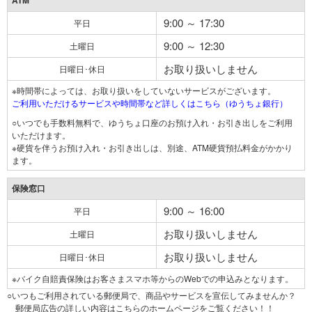
ATM
9:00 ～ 17:30
平日
9:00 ～ 12:30
土曜日
お取り扱いしません
日曜日･休日
※時間帯によっては、お取り扱いをしていないサービスがございます。
ご利用いただけるサービスや時間帯など詳しくはこちら（ゆうちょ銀行）
○いつでも手数料無料で、ゆうちょ口座のお預け入れ・お引き出しをご利用
いただけます。
※硬貨を伴うお預け入れ・お引き出しは、別途、ATM硬貨預払料金がかかり
ます。
保険窓口
9:00 ～ 16:00
平日
お取り扱いしません
土曜日
お取り扱いしません
日曜日･休日
※バイク自賠責保険はお客さまスマホ等からのWebでの申込みとなります。
○いつもご利用されている郵便局で、商品やサービスを宣伝してみませんか？
郵便局広告の詳しい内容はこちらのホームページをご覧ください！！