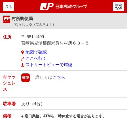
検索
郵便局・日本郵政グルー
戻る
TOP
村所郵便局
（むらしょゆうびんきょく）
住所
〒 881-1499
宮崎県児湯郡西米良村村所６３－５
地図で確認
ここへ行く
ストリートビューで確認
キャッ
郵便
詳しくは
こちら
シュレ
ス
駐車場
あり（4台）
備考
※ 窓口業務、ATMを一時休止する場合があります。