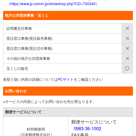
（
https://www.jp-comm.jp/showshop.php?CD=730340
）
地方公共団体事務・宝くじ
×
証明書交付事務
×
受託窓口事務(受託販売事務)
×
受託窓口事務(受託交付事務)
×
その他の地方公共団体事務
○
宝くじの販売
各取り扱い内容の詳細については
PCサイト
をご確認ください
お問い合わせ
※サービスの内容によってお問い合わせ先が異なります。
郵便サービスについて
郵便サービスについて
0983-36-1002
村所郵便局
（日本郵便株式会社）
FAX番号：