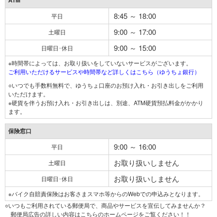
ATM
8:45 ～ 18:00
平日
9:00 ～ 17:00
土曜日
9:00 ～ 15:00
日曜日･休日
※時間帯によっては、お取り扱いをしていないサービスがございます。
ご利用いただけるサービスや時間帯など詳しくはこちら（ゆうちょ銀行）
○いつでも手数料無料で、ゆうちょ口座のお預け入れ・お引き出しをご利用
いただけます。
※硬貨を伴うお預け入れ・お引き出しは、別途、ATM硬貨預払料金がかかり
ます。
保険窓口
9:00 ～ 16:00
平日
お取り扱いしません
土曜日
お取り扱いしません
日曜日･休日
※バイク自賠責保険はお客さまスマホ等からのWebでの申込みとなります。
○いつもご利用されている郵便局で、商品やサービスを宣伝してみませんか？
郵便局広告の詳しい内容はこちらのホームページをご覧ください！！