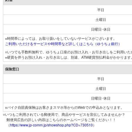
ATM
平日
土曜日
日曜日･休日
※時間帯によっては、お取り扱いをしていないサービスがございます。
ご利用いただけるサービスや時間帯など詳しくはこちら（ゆうちょ銀行）
○いつでも手数料無料で、ゆうちょ口座のお預け入れ・お引き出しをご利用いた
※硬貨を伴うお預け入れ・お引き出しは、別途、ATM硬貨預払料金がかかります
保険窓口
平日
土曜日
日曜日･休日
※バイク自賠責保険はお客さまスマホ等からのWebでの申込みとなります。
○いつもご利用されている郵便局で、商品やサービスを宣伝してみませんか？
郵便局広告の詳しい内容はこちらのホームページをご覧ください！！
（
https://www.jp-comm.jp/showshop.php?CD=730510
）