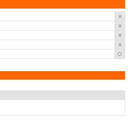
×
×
×
×
○