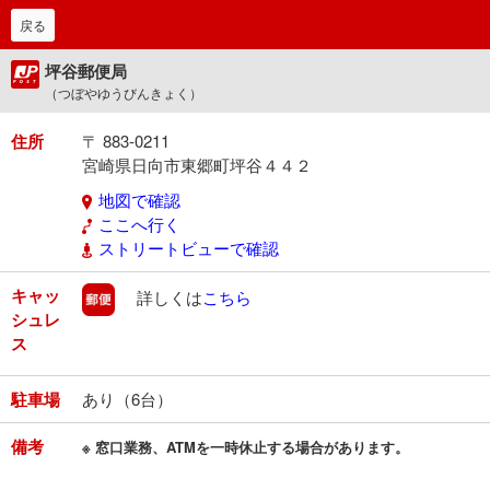
戻る
坪谷郵便局
（つぼやゆうびんきょく）
住所
〒 883-0211
宮崎県日向市東郷町坪谷４４２
地図で確認
ここへ行く
ストリートビューで確認
キャッ
郵便
詳しくは
こちら
シュレ
ス
駐車場
あり（6台）
備考
※ 窓口業務、ATMを一時休止する場合があります。