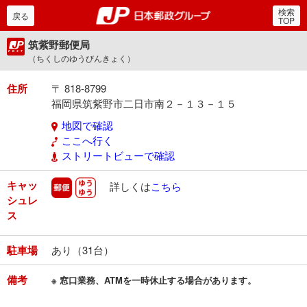
検索
郵便局・日本郵政グルー
戻る
TOP
筑紫野郵便局
（ちくしのゆうびんきょく）
住所
〒 818-8799
福岡県筑紫野市二日市南２－１３－１５
地図で確認
ここへ行く
ストリートビューで確認
キャッ
郵便
ゆうゆう
詳しくは
こちら
シュレ
ス
駐車場
あり（31台）
備考
※ 窓口業務、ATMを一時休止する場合があります。