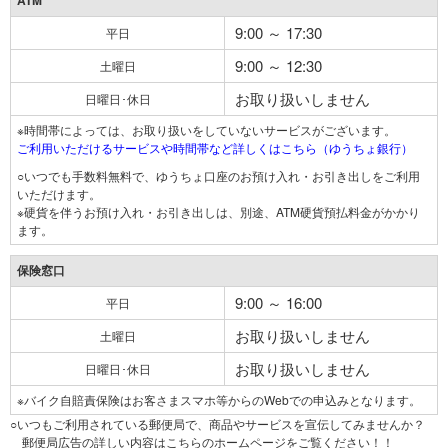
ATM
9:00 ～ 17:30
平日
9:00 ～ 12:30
土曜日
お取り扱いしません
日曜日･休日
※時間帯によっては、お取り扱いをしていないサービスがございます。
ご利用いただけるサービスや時間帯など詳しくはこちら（ゆうちょ銀行）
○いつでも手数料無料で、ゆうちょ口座のお預け入れ・お引き出しをご利用
いただけます。
※硬貨を伴うお預け入れ・お引き出しは、別途、ATM硬貨預払料金がかかり
ます。
保険窓口
9:00 ～ 16:00
平日
お取り扱いしません
土曜日
お取り扱いしません
日曜日･休日
※バイク自賠責保険はお客さまスマホ等からのWebでの申込みとなります。
○いつもご利用されている郵便局で、商品やサービスを宣伝してみませんか？
郵便局広告の詳しい内容はこちらのホームページをご覧ください！！