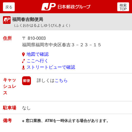
検索
郵便局・日本郵政グルー
戻る
TOP
福岡春吉郵便局
（ふくおかはるよしゆうびんきょく）
住所
〒 810-0003
福岡県福岡市中央区春吉３－２３－１５
地図で確認
ここへ行く
ストリートビューで確認
キャッ
郵便
詳しくは
こちら
シュレ
ス
駐車場
なし
備考
※ 窓口業務、ATMを一時休止する場合があります。