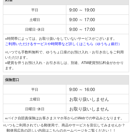
ATM
9:00 ～ 19:00
平日
9:00 ～ 17:00
土曜日
9:00 ～ 17:00
日曜日･休日
※時間帯によっては、お取り扱いをしていないサービスがございます。
ご利用いただけるサービスや時間帯など詳しくはこちら（ゆうちょ銀行）
○いつでも手数料無料で、ゆうちょ口座のお預け入れ・お引き出しをご利用
いただけます。
※硬貨を伴うお預け入れ・お引き出しは、別途、ATM硬貨預払料金がかかり
ます。
保険窓口
9:00 ～ 16:00
平日
お取り扱いしません
土曜日
お取り扱いしません
日曜日･休日
※バイク自賠責保険はお客さまスマホ等からのWebでの申込みとなります。
○いつもご利用されている郵便局で、商品やサービスを宣伝してみませんか？
郵便局広告の詳しい内容はこちらのホームページをご覧ください！！