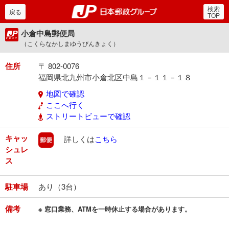
検索
郵便局・日本郵政グルー
戻る
TOP
小倉中島郵便局
（こくらなかしまゆうびんきょく）
住所
〒 802-0076
福岡県北九州市小倉北区中島１－１１－１８
地図で確認
ここへ行く
ストリートビューで確認
キャッ
郵便
詳しくは
こちら
シュレ
ス
駐車場
あり（3台）
備考
※ 窓口業務、ATMを一時休止する場合があります。