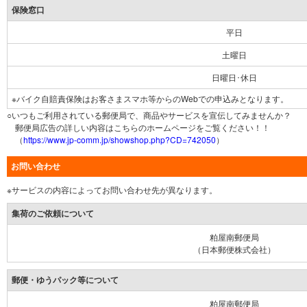
保険窓口
平日
土曜日
日曜日･休日
※バイク自賠責保険はお客さまスマホ等からのWebでの申込みとなります。
○いつもご利用されている郵便局で、商品やサービスを宣伝してみませんか？
郵便局広告の詳しい内容はこちらのホームページをご覧ください！！
（
https://www.jp-comm.jp/showshop.php?CD=742050
）
お問い合わせ
※サービスの内容によってお問い合わせ先が異なります。
集荷のご依頼について
粕屋南郵便局
（日本郵便株式会社）
郵便・ゆうパック等について
粕屋南郵便局