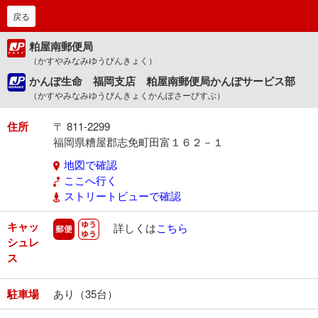
戻る
粕屋南郵便局
（かすやみなみゆうびんきょく）
かんぽ生命 福岡支店 粕屋南郵便局かんぽサービス部
（かすやみなみゆうびんきょくかんぽさーびすぶ）
住所
〒 811-2299
福岡県糟屋郡志免町田富１６２－１
地図で確認
ここへ行く
ストリートビューで確認
キャッ
郵便
ゆうゆう
詳しくは
こちら
シュレ
ス
駐車場
あり（35台）