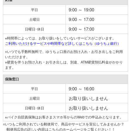
ATM
9:00 ～ 19:00
平日
9:00 ～ 17:00
土曜日
9:00 ～ 17:00
日曜日･休日
※時間帯によっては、お取り扱いをしていないサービスがございます。
ご利用いただけるサービスや時間帯など詳しくはこちら（ゆうちょ銀行）
○いつでも手数料無料で、ゆうちょ口座のお預け入れ・お引き出しをご利用
いただけます。
※硬貨を伴うお預け入れ・お引き出しは、別途、ATM硬貨預払料金がかかり
ます。
保険窓口
9:00 ～ 16:00
平日
お取り扱いしません
土曜日
お取り扱いしません
日曜日･休日
※バイク自賠責保険はお客さまスマホ等からのWebでの申込みとなります。
○いつもご利用されている郵便局で、商品やサービスを宣伝してみませんか？
郵便局広告の詳しい内容はこちらのホームページをご覧ください！！