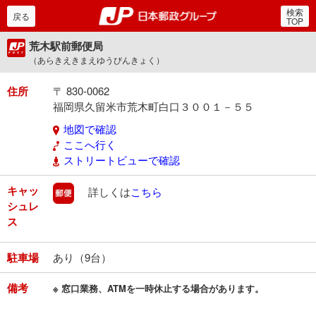
検索
郵便局・日本郵政グルー
戻る
TOP
荒木駅前郵便局
（あらきえきまえゆうびんきょく）
住所
〒 830-0062
福岡県久留米市荒木町白口３００１－５５
地図で確認
ここへ行く
ストリートビューで確認
キャッ
郵便
詳しくは
こちら
シュレ
ス
駐車場
あり（9台）
備考
※ 窓口業務、ATMを一時休止する場合があります。