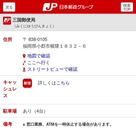
検索
郵便局・日本郵政グルー
戻る
TOP
三国郵便局
（みくにゆうびんきょく）
住所
〒 838-0105
福岡県小郡市横隈１８３２－６
地図で確認
ここへ行く
ストリートビューで確認
キャッ
郵便
詳しくは
こちら
シュレ
ス
駐車場
あり（4台）
備考
※ 窓口業務、ATMを一時休止する場合があります。