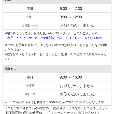
ATM
9:00 ～ 17:30
平日
9:00 ～ 12:30
土曜日
お取り扱いしません
日曜日･休日
※時間帯によっては、お取り扱いをしていないサービスがございます。
ご利用いただけるサービスや時間帯など詳しくはこちら（ゆうちょ銀行）
○いつでも手数料無料で、ゆうちょ口座のお預け入れ・お引き出しをご利用
いただけます。
※硬貨を伴うお預け入れ・お引き出しは、別途、ATM硬貨預払料金がかかり
ます。
保険窓口
9:00 ～ 16:00
平日
お取り扱いしません
土曜日
お取り扱いしません
日曜日･休日
※バイク自賠責保険はお客さまスマホ等からのWebでの申込みとなります。
○いつもご利用されている郵便局で、商品やサービスを宣伝してみませんか？
郵便局広告の詳しい内容はこちらのホームページをご覧ください！！