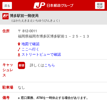
検索
郵便局・日本郵政グルー
戻る
TOP
博多駅前一郵便局
（はかたえきまえいちゆうびんきょく）
住所
〒 812-0011
福岡県福岡市博多区博多駅前１－２５－１３
地図で確認
ここへ行く
ストリートビューで確認
キャッ
郵便
詳しくは
こちら
シュレ
ス
駐車場
なし
備考
※ 窓口業務、ATMを一時休止する場合があります。