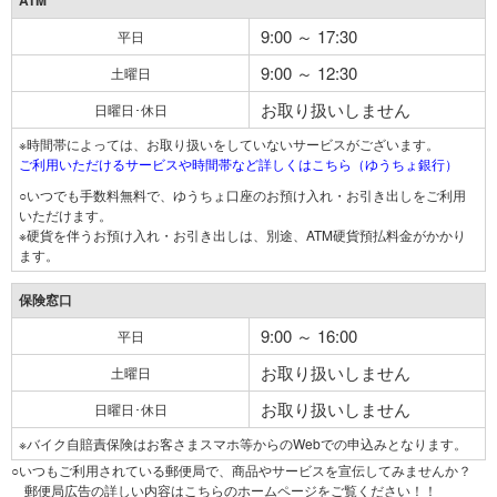
ATM
9:00 ～ 17:30
平日
9:00 ～ 12:30
土曜日
お取り扱いしません
日曜日･休日
※時間帯によっては、お取り扱いをしていないサービスがございます。
ご利用いただけるサービスや時間帯など詳しくはこちら（ゆうちょ銀行）
○いつでも手数料無料で、ゆうちょ口座のお預け入れ・お引き出しをご利用
いただけます。
※硬貨を伴うお預け入れ・お引き出しは、別途、ATM硬貨預払料金がかかり
ます。
保険窓口
9:00 ～ 16:00
平日
お取り扱いしません
土曜日
お取り扱いしません
日曜日･休日
※バイク自賠責保険はお客さまスマホ等からのWebでの申込みとなります。
○いつもご利用されている郵便局で、商品やサービスを宣伝してみませんか？
郵便局広告の詳しい内容はこちらのホームページをご覧ください！！