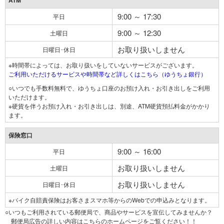
ATM
9:00 ～ 17:30
平日
9:00 ～ 12:30
土曜日
お取り扱いしません
日曜日･休日
※時間帯によっては、お取り扱いをしていないサービスがございます。
ご利用いただけるサービスや時間帯など詳しくはこちら（ゆうちょ銀行）
○いつでも手数料無料で、ゆうちょ口座のお預け入れ・お引き出しをご利用
いただけます。
※硬貨を伴うお預け入れ・お引き出しは、別途、ATM硬貨預払料金がかかり
ます。
保険窓口
9:00 ～ 16:00
平日
お取り扱いしません
土曜日
お取り扱いしません
日曜日･休日
※バイク自賠責保険はお客さまスマホ等からのWebでの申込みとなります。
○いつもご利用されている郵便局で、商品やサービスを宣伝してみませんか？
郵便局広告の詳しい内容はこちらのホームページをご覧ください！！