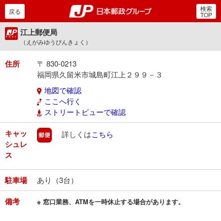
検索
郵便局・日本郵政グルー
戻る
TOP
江上郵便局
（えがみゆうびんきょく）
住所
〒 830-0213
福岡県久留米市城島町江上２９９－３
地図で確認
ここへ行く
ストリートビューで確認
キャッ
郵便
詳しくは
こちら
シュレ
ス
駐車場
あり（3台）
備考
※ 窓口業務、ATMを一時休止する場合があります。