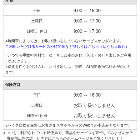
ATM
9:00 ～ 19:00
平日
9:00 ～ 17:00
土曜日
9:00 ～ 17:00
日曜日･休日
※時間帯によっては、お取り扱いをしていないサービスがございます。
ご利用いただけるサービスや時間帯など詳しくはこちら（ゆうちょ銀行）
○いつでも手数料無料で、ゆうちょ口座のお預け入れ・お引き出しをご利用
いただけます。
※硬貨を伴うお預け入れ・お引き出しは、別途、ATM硬貨預払料金がかかり
ます。
保険窓口
9:00 ～ 16:00
平日
お取り扱いしません
土曜日
お取り扱いしません
日曜日･休日
※バイク自賠責保険はお客さまスマホ等からのWebでの申込みとなります。
○いつもご利用されている郵便局で、商品やサービスを宣伝してみませんか？
郵便局広告の詳しい内容はこちらのホームページをご覧ください！！