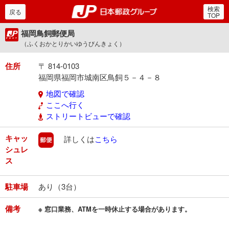
検索
郵便局・日本郵政グルー
戻る
TOP
福岡鳥飼郵便局
（ふくおかとりかいゆうびんきょく）
住所
〒 814-0103
福岡県福岡市城南区鳥飼５－４－８
地図で確認
ここへ行く
ストリートビューで確認
キャッ
郵便
詳しくは
こちら
シュレ
ス
駐車場
あり（3台）
備考
※ 窓口業務、ATMを一時休止する場合があります。