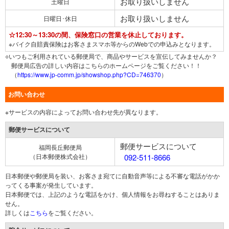
お取り扱いしません
土曜日
お取り扱いしません
日曜日･休日
☆12:30～13:30の間、保険窓口の営業を休止しております。
※バイク自賠責保険はお客さまスマホ等からのWebでの申込みとなります。
○いつもご利用されている郵便局で、商品やサービスを宣伝してみませんか？
郵便局広告の詳しい内容はこちらのホームページをご覧ください！！
（
https://www.jp-comm.jp/showshop.php?CD=746370
）
お問い合わせ
※サービスの内容によってお問い合わせ先が異なります。
郵便サービスについて
郵便サービスについて
福岡長丘郵便局
（日本郵便株式会社）
092-511-8666
日本郵便や郵便局を装い、お客さま宛てに自動音声等による不審な電話がかか
ってくる事案が発生しています。
日本郵便では、上記のような電話をかけ、個人情報をお尋ねすることはありま
せん。
詳しくは
こちら
をご覧ください。