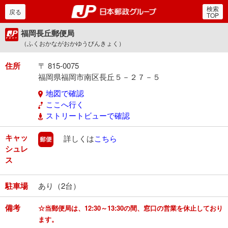
検索
郵便局・日本郵政グルー
戻る
TOP
福岡長丘郵便局
（ふくおかながおかゆうびんきょく）
住所
〒 815-0075
福岡県福岡市南区長丘５－２７－５
地図で確認
ここへ行く
ストリートビューで確認
キャッ
郵便
詳しくは
こちら
シュレ
ス
駐車場
あり（2台）
備考
☆当郵便局は、12:30～13:30の間、窓口の営業を休止しており
ます。