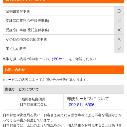
○
証明書交付事務
×
受託窓口事務(受託販売事務)
×
受託窓口事務(受託交付事務)
×
その他の地方公共団体事務
×
宝くじの販売
各取り扱い内容の詳細については
PCサイト
をご確認ください
お問い合わせ
※サービスの内容によってお問い合わせ先が異なります。
郵便サービスについて
郵便サービスについて
福岡壱岐郵便局
（日本郵便株式会社）
092-811-6306
日本郵便や郵便局を装い、お客さま宛てに自動音声等による不審な電話がかか
ってくる事案が発生しています。
日本郵便では、上記のような電話をかけ、個人情報をお尋ねすることはありま