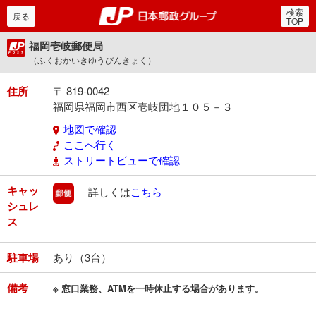
検索
郵便局・日本郵政グルー
戻る
TOP
福岡壱岐郵便局
（ふくおかいきゆうびんきょく）
住所
〒 819-0042
福岡県福岡市西区壱岐団地１０５－３
地図で確認
ここへ行く
ストリートビューで確認
キャッ
郵便
詳しくは
こちら
シュレ
ス
駐車場
あり（3台）
備考
※ 窓口業務、ATMを一時休止する場合があります。