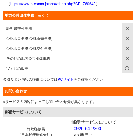
（
https://www.jp-comm.jp/showshop.php?CD=760640
）
地方公共団体事務・宝くじ
×
証明書交付事務
×
受託窓口事務(受託販売事務)
×
受託窓口事務(受託交付事務)
×
その他の地方公共団体事務
○
宝くじの販売
各取り扱い内容の詳細については
PCサイト
をご確認ください
お問い合わせ
※サービスの内容によってお問い合わせ先が異なります。
郵便サービスについて
郵便サービスについて
0920-54-2200
竹敷郵便局
（日本郵便株式会社）
FAX番号：