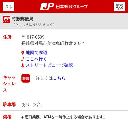
検索
郵便局・日本郵政グルー
戻る
TOP
竹敷郵便局
（たけしきゆうびんきょく）
住所
〒 817-0599
長崎県対馬市美津島町竹敷２０４
地図で確認
ここへ行く
ストリートビューで確認
キャッ
郵便
詳しくは
こちら
シュレ
ス
駐車場
あり（3台）
備考
※ 窓口業務、ATMを一時休止する場合があります。