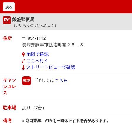
戻る
飯盛郵便局
（いいもりゆうびんきょく）
住所
〒 854-1112
長崎県諫早市飯盛町開２６－８
地図で確認
ここへ行く
ストリートビューで確認
キャッ
郵便
詳しくは
こちら
シュレ
ス
駐車場
あり（7台）
備考
※ 窓口業務、ATMを一時休止する場合があります。