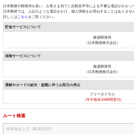
日本郵便や郵便局を装い、お客さま宛てに自動音声等による不審な電話がかかっ
日本郵便では、上記のような電話をかけ、個人情報をお尋ねすることはありませ
詳しくは
こちら
をご覧ください。
貯金サービスについて
飯盛郵便局
（日本郵便株式会社）
保険サービスについて
飯盛郵便局
（日本郵便株式会社）
通帳やカードの紛失・盗難に伴うお取引の停止
フリーダイヤル
（年中無休/24時間受付)
ルート検索