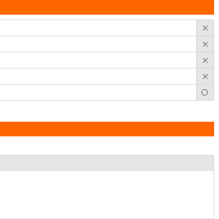
×
×
×
×
○