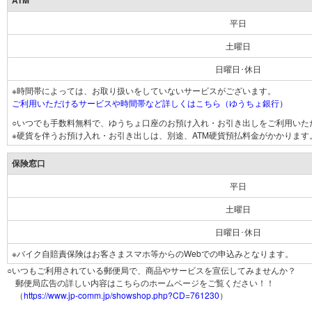
ATM
平日
土曜日
日曜日･休日
※時間帯によっては、お取り扱いをしていないサービスがございます。
ご利用いただけるサービスや時間帯など詳しくはこちら（ゆうちょ銀行）
○いつでも手数料無料で、ゆうちょ口座のお預け入れ・お引き出しをご利用いた
※硬貨を伴うお預け入れ・お引き出しは、別途、ATM硬貨預払料金がかかります
保険窓口
平日
土曜日
日曜日･休日
※バイク自賠責保険はお客さまスマホ等からのWebでの申込みとなります。
○いつもご利用されている郵便局で、商品やサービスを宣伝してみませんか？
郵便局広告の詳しい内容はこちらのホームページをご覧ください！！
（
https://www.jp-comm.jp/showshop.php?CD=761230
）