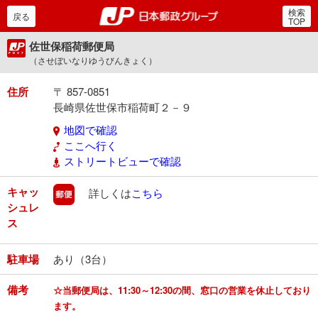
検索
郵便局・日本郵政グルー
戻る
TOP
佐世保稲荷郵便局
（させぼいなりゆうびんきょく）
住所
〒 857-0851
長崎県佐世保市稲荷町２－９
地図で確認
ここへ行く
ストリートビューで確認
キャッ
郵便
詳しくは
こちら
シュレ
ス
駐車場
あり（3台）
備考
☆当郵便局は、11:30～12:30の間、窓口の営業を休止しており
ます。