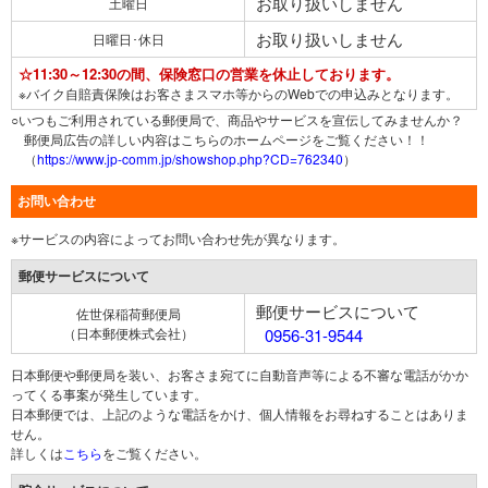
お取り扱いしません
土曜日
お取り扱いしません
日曜日･休日
☆11:30～12:30の間、保険窓口の営業を休止しております。
※バイク自賠責保険はお客さまスマホ等からのWebでの申込みとなります。
○いつもご利用されている郵便局で、商品やサービスを宣伝してみませんか？
郵便局広告の詳しい内容はこちらのホームページをご覧ください！！
（
https://www.jp-comm.jp/showshop.php?CD=762340
）
お問い合わせ
※サービスの内容によってお問い合わせ先が異なります。
郵便サービスについて
郵便サービスについて
佐世保稲荷郵便局
（日本郵便株式会社）
0956-31-9544
日本郵便や郵便局を装い、お客さま宛てに自動音声等による不審な電話がかか
ってくる事案が発生しています。
日本郵便では、上記のような電話をかけ、個人情報をお尋ねすることはありま
せん。
詳しくは
こちら
をご覧ください。