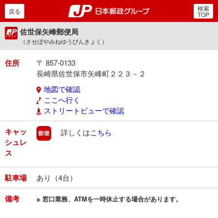
検索
郵便局・日本郵政グルー
戻る
TOP
佐世保矢峰郵便局
（させぼやみねゆうびんきょく）
住所
〒 857-0133
長崎県佐世保市矢峰町２２３－２
地図で確認
ここへ行く
ストリートビューで確認
キャッ
郵便
詳しくは
こちら
シュレ
ス
駐車場
あり（4台）
備考
※ 窓口業務、ATMを一時休止する場合があります。