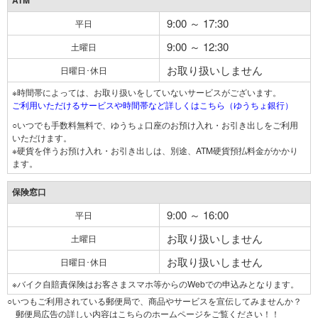
ATM
9:00 ～ 17:30
平日
9:00 ～ 12:30
土曜日
お取り扱いしません
日曜日･休日
※時間帯によっては、お取り扱いをしていないサービスがございます。
ご利用いただけるサービスや時間帯など詳しくはこちら（ゆうちょ銀行）
○いつでも手数料無料で、ゆうちょ口座のお預け入れ・お引き出しをご利用
いただけます。
※硬貨を伴うお預け入れ・お引き出しは、別途、ATM硬貨預払料金がかかり
ます。
保険窓口
9:00 ～ 16:00
平日
お取り扱いしません
土曜日
お取り扱いしません
日曜日･休日
※バイク自賠責保険はお客さまスマホ等からのWebでの申込みとなります。
○いつもご利用されている郵便局で、商品やサービスを宣伝してみませんか？
郵便局広告の詳しい内容はこちらのホームページをご覧ください！！