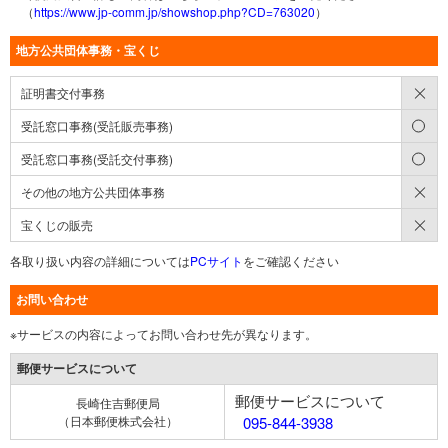
（
https://www.jp-comm.jp/showshop.php?CD=763020
）
地方公共団体事務・宝くじ
×
証明書交付事務
○
受託窓口事務(受託販売事務)
○
受託窓口事務(受託交付事務)
×
その他の地方公共団体事務
×
宝くじの販売
各取り扱い内容の詳細については
PCサイト
をご確認ください
お問い合わせ
※サービスの内容によってお問い合わせ先が異なります。
郵便サービスについて
郵便サービスについて
長崎住吉郵便局
（日本郵便株式会社）
095-844-3938