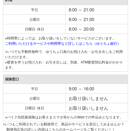
ATM
8:00 ～ 21:00
平日
8:00 ～ 21:00
土曜日
8:00 ～ 20:00
日曜日･休日
※時間帯によっては、お取り扱いをしていないサービスがございます。
ご利用いただけるサービスや時間帯など詳しくはこちら（ゆうちょ銀行）
○いつでも手数料無料で、ゆうちょ口座のお預け入れ・お引き出しをご利用
いただけます。
※硬貨を伴うお預け入れ・お引き出しは、別途、ATM硬貨預払料金がかかり
ます。
保険窓口
9:00 ～ 16:00
平日
お取り扱いしません
土曜日
お取り扱いしません
日曜日･休日
※バイク自賠責保険はお客さまスマホ等からのWebでの申込みとなります。
○いつもご利用されている郵便局で、商品やサービスを宣伝してみませんか？
郵便局広告の詳しい内容はこちらのホームページをご覧ください！！