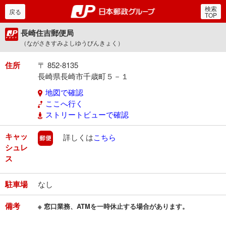
検索
郵便局・日本郵政グルー
戻る
TOP
長崎住吉郵便局
（ながさきすみよしゆうびんきょく）
住所
〒 852-8135
長崎県長崎市千歳町５－１
地図で確認
ここへ行く
ストリートビューで確認
キャッ
郵便
詳しくは
こちら
シュレ
ス
駐車場
なし
備考
※ 窓口業務、ATMを一時休止する場合があります。