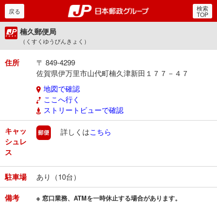
検索
郵便局・日本郵政グルー
戻る
TOP
楠久郵便局
（くすくゆうびんきょく）
住所
〒 849-4299
佐賀県伊万里市山代町楠久津新田１７７－４７
地図で確認
ここへ行く
ストリートビューで確認
キャッ
郵便
詳しくは
こちら
シュレ
ス
駐車場
あり（10台）
備考
※ 窓口業務、ATMを一時休止する場合があります。