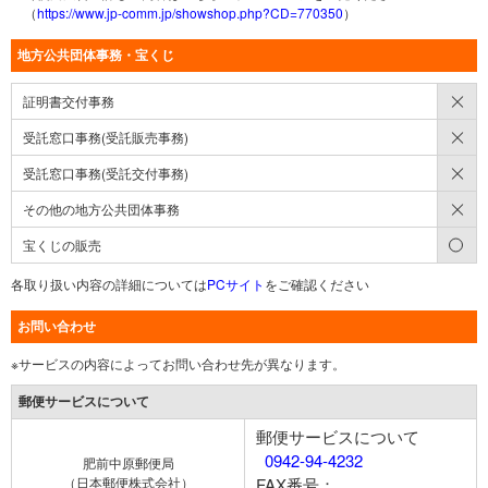
（
https://www.jp-comm.jp/showshop.php?CD=770350
）
地方公共団体事務・宝くじ
×
証明書交付事務
×
受託窓口事務(受託販売事務)
×
受託窓口事務(受託交付事務)
×
その他の地方公共団体事務
○
宝くじの販売
各取り扱い内容の詳細については
PCサイト
をご確認ください
お問い合わせ
※サービスの内容によってお問い合わせ先が異なります。
郵便サービスについて
郵便サービスについて
0942-94-4232
肥前中原郵便局
（日本郵便株式会社）
FAX番号：