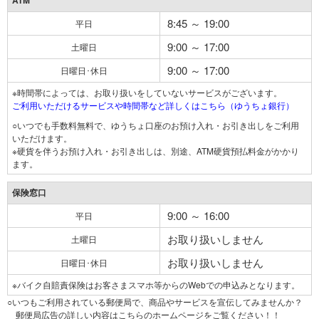
ATM
8:45 ～ 19:00
平日
9:00 ～ 17:00
土曜日
9:00 ～ 17:00
日曜日･休日
※時間帯によっては、お取り扱いをしていないサービスがございます。
ご利用いただけるサービスや時間帯など詳しくはこちら（ゆうちょ銀行）
○いつでも手数料無料で、ゆうちょ口座のお預け入れ・お引き出しをご利用
いただけます。
※硬貨を伴うお預け入れ・お引き出しは、別途、ATM硬貨預払料金がかかり
ます。
保険窓口
9:00 ～ 16:00
平日
お取り扱いしません
土曜日
お取り扱いしません
日曜日･休日
※バイク自賠責保険はお客さまスマホ等からのWebでの申込みとなります。
○いつもご利用されている郵便局で、商品やサービスを宣伝してみませんか？
郵便局広告の詳しい内容はこちらのホームページをご覧ください！！