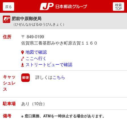
検索
郵便局・日本郵政グルー
戻る
TOP
肥前中原郵便局
（ひぜんなかばるゆうびんきょく）
住所
〒 849-0199
佐賀県三養基郡みやき町原古賀１１６０
地図で確認
ここへ行く
ストリートビューで確認
キャッ
郵便
詳しくは
こちら
シュレ
ス
駐車場
あり（10台）
備考
※ 窓口業務、ATMを一時休止する場合があります。