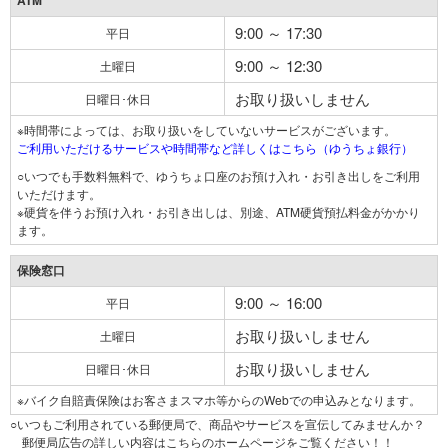
ATM
9:00 ～ 17:30
平日
9:00 ～ 12:30
土曜日
お取り扱いしません
日曜日･休日
※時間帯によっては、お取り扱いをしていないサービスがございます。
ご利用いただけるサービスや時間帯など詳しくはこちら（ゆうちょ銀行）
○いつでも手数料無料で、ゆうちょ口座のお預け入れ・お引き出しをご利用
いただけます。
※硬貨を伴うお預け入れ・お引き出しは、別途、ATM硬貨預払料金がかかり
ます。
保険窓口
9:00 ～ 16:00
平日
お取り扱いしません
土曜日
お取り扱いしません
日曜日･休日
※バイク自賠責保険はお客さまスマホ等からのWebでの申込みとなります。
○いつもご利用されている郵便局で、商品やサービスを宣伝してみませんか？
郵便局広告の詳しい内容はこちらのホームページをご覧ください！！