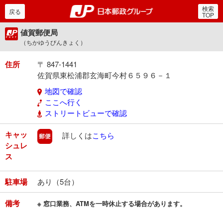
検索
郵便局・日本郵政グルー
戻る
TOP
値賀郵便局
（ちかゆうびんきょく）
住所
〒 847-1441
佐賀県東松浦郡玄海町今村６５９６－１
地図で確認
ここへ行く
ストリートビューで確認
キャッ
郵便
詳しくは
こちら
シュレ
ス
駐車場
あり（5台）
備考
※ 窓口業務、ATMを一時休止する場合があります。