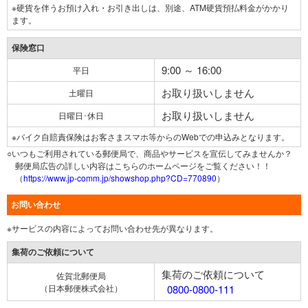
※硬貨を伴うお預け入れ・お引き出しは、別途、ATM硬貨預払料金がかかり
ます。
保険窓口
9:00 ～ 16:00
平日
お取り扱いしません
土曜日
お取り扱いしません
日曜日･休日
※バイク自賠責保険はお客さまスマホ等からのWebでの申込みとなります。
○いつもご利用されている郵便局で、商品やサービスを宣伝してみませんか？
郵便局広告の詳しい内容はこちらのホームページをご覧ください！！
（
https://www.jp-comm.jp/showshop.php?CD=770890
）
お問い合わせ
※サービスの内容によってお問い合わせ先が異なります。
集荷のご依頼について
集荷のご依頼について
佐賀北郵便局
（日本郵便株式会社）
0800-0800-111