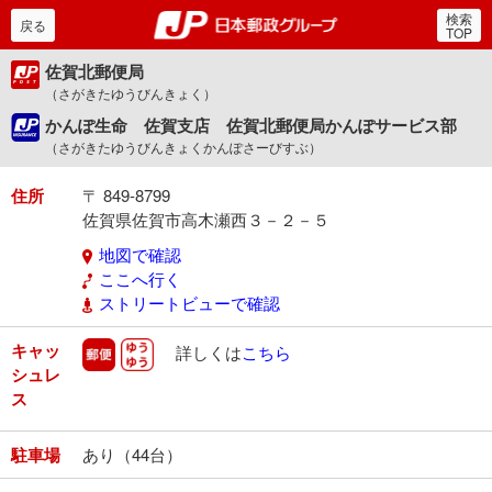
検索
郵便局・日本郵政グルー
戻る
TOP
佐賀北郵便局
（さがきたゆうびんきょく）
かんぽ生命 佐賀支店 佐賀北郵便局かんぽサービス部
（さがきたゆうびんきょくかんぽさーびすぶ）
住所
〒 849-8799
佐賀県佐賀市高木瀬西３－２－５
地図で確認
ここへ行く
ストリートビューで確認
キャッ
郵便
ゆうゆう
詳しくは
こちら
シュレ
ス
駐車場
あり（44台）