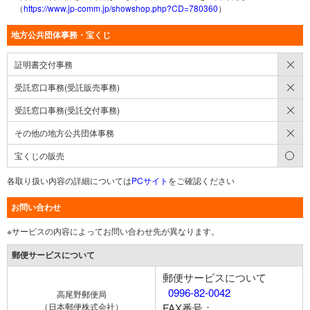
（
https://www.jp-comm.jp/showshop.php?CD=780360
）
地方公共団体事務・宝くじ
×
証明書交付事務
×
受託窓口事務(受託販売事務)
×
受託窓口事務(受託交付事務)
×
その他の地方公共団体事務
○
宝くじの販売
各取り扱い内容の詳細については
PCサイト
をご確認ください
お問い合わせ
※サービスの内容によってお問い合わせ先が異なります。
郵便サービスについて
郵便サービスについて
0996-82-0042
高尾野郵便局
（日本郵便株式会社）
FAX番号：