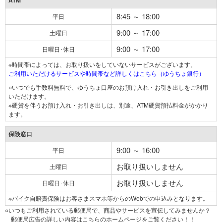
ATM
8:45 ～ 18:00
平日
9:00 ～ 17:00
土曜日
9:00 ～ 17:00
日曜日･休日
※時間帯によっては、お取り扱いをしていないサービスがございます。
ご利用いただけるサービスや時間帯など詳しくはこちら（ゆうちょ銀行）
○いつでも手数料無料で、ゆうちょ口座のお預け入れ・お引き出しをご利用
いただけます。
※硬貨を伴うお預け入れ・お引き出しは、別途、ATM硬貨預払料金がかかり
ます。
保険窓口
9:00 ～ 16:00
平日
お取り扱いしません
土曜日
お取り扱いしません
日曜日･休日
※バイク自賠責保険はお客さまスマホ等からのWebでの申込みとなります。
○いつもご利用されている郵便局で、商品やサービスを宣伝してみませんか？
郵便局広告の詳しい内容はこちらのホームページをご覧ください！！