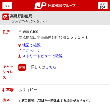
検索
郵便局・日本郵政グルー
戻る
TOP
高尾野郵便局
（たかおのゆうびんきょく）
住所
〒 899-0499
鹿児島県出水市高尾野町柴引１５３１－１
地図で確認
ここへ行く
ストリートビューで確認
キャッ
郵便
詳しくは
こちら
シュレ
ス
駐車場
あり（10台）
備考
※ 窓口業務、ATMを一時休止する場合があります。