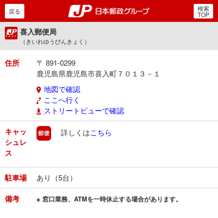
検索
郵便局・日本郵政グルー
戻る
TOP
喜入郵便局
（きいれゆうびんきょく）
住所
〒 891-0299
鹿児島県鹿児島市喜入町７０１３－１
地図で確認
ここへ行く
ストリートビューで確認
キャッ
郵便
詳しくは
こちら
シュレ
ス
駐車場
あり（5台）
備考
※ 窓口業務、ATMを一時休止する場合があります。