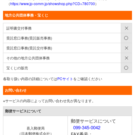
（
https://www.jp-comm.jp/showshop.php?CD=780700
）
地方公共団体事務・宝くじ
×
証明書交付事務
○
受託窓口事務(受託販売事務)
×
受託窓口事務(受託交付事務)
×
その他の地方公共団体事務
○
宝くじの販売
各取り扱い内容の詳細については
PCサイト
をご確認ください
お問い合わせ
※サービスの内容によってお問い合わせ先が異なります。
郵便サービスについて
郵便サービスについて
099-345-0042
喜入郵便局
（日本郵便株式会社）
FAX番号：