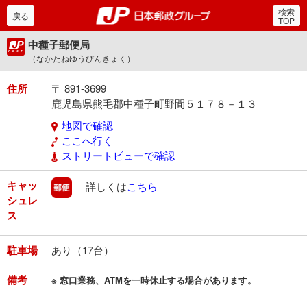
検索
郵便局・日本郵政グルー
戻る
TOP
中種子郵便局
（なかたねゆうびんきょく）
住所
〒 891-3699
鹿児島県熊毛郡中種子町野間５１７８－１３
地図で確認
ここへ行く
ストリートビューで確認
キャッ
郵便
詳しくは
こちら
シュレ
ス
駐車場
あり（17台）
備考
※ 窓口業務、ATMを一時休止する場合があります。