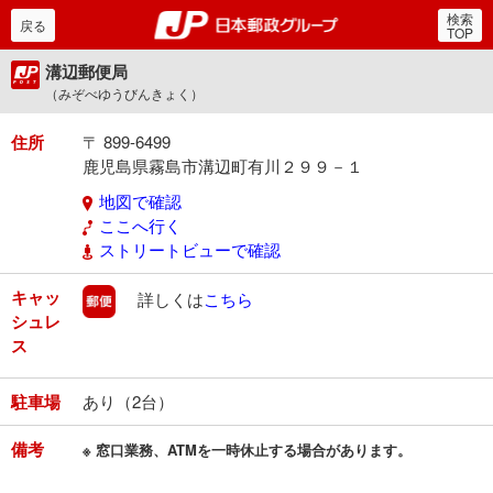
検索
郵便局・日本郵政グルー
戻る
TOP
溝辺郵便局
（みぞべゆうびんきょく）
住所
〒 899-6499
鹿児島県霧島市溝辺町有川２９９－１
地図で確認
ここへ行く
ストリートビューで確認
キャッ
郵便
詳しくは
こちら
シュレ
ス
駐車場
あり（2台）
備考
※ 窓口業務、ATMを一時休止する場合があります。