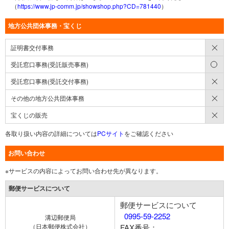
（
https://www.jp-comm.jp/showshop.php?CD=781440
）
地方公共団体事務・宝くじ
×
証明書交付事務
○
受託窓口事務(受託販売事務)
×
受託窓口事務(受託交付事務)
×
その他の地方公共団体事務
×
宝くじの販売
各取り扱い内容の詳細については
PCサイト
をご確認ください
お問い合わせ
※サービスの内容によってお問い合わせ先が異なります。
郵便サービスについて
郵便サービスについて
0995-59-2252
溝辺郵便局
（日本郵便株式会社）
FAX番号：