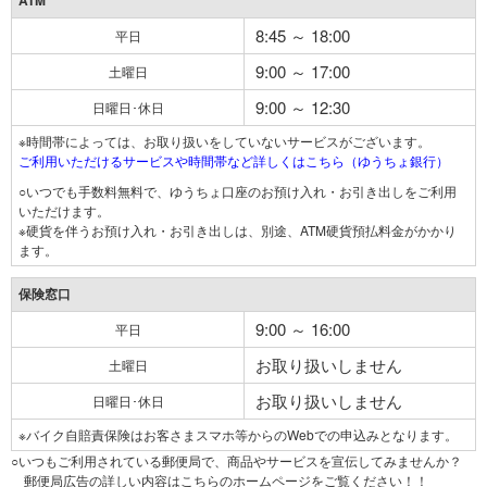
ATM
8:45 ～ 18:00
平日
9:00 ～ 17:00
土曜日
9:00 ～ 12:30
日曜日･休日
※時間帯によっては、お取り扱いをしていないサービスがございます。
ご利用いただけるサービスや時間帯など詳しくはこちら（ゆうちょ銀行）
○いつでも手数料無料で、ゆうちょ口座のお預け入れ・お引き出しをご利用
いただけます。
※硬貨を伴うお預け入れ・お引き出しは、別途、ATM硬貨預払料金がかかり
ます。
保険窓口
9:00 ～ 16:00
平日
お取り扱いしません
土曜日
お取り扱いしません
日曜日･休日
※バイク自賠責保険はお客さまスマホ等からのWebでの申込みとなります。
○いつもご利用されている郵便局で、商品やサービスを宣伝してみませんか？
郵便局広告の詳しい内容はこちらのホームページをご覧ください！！