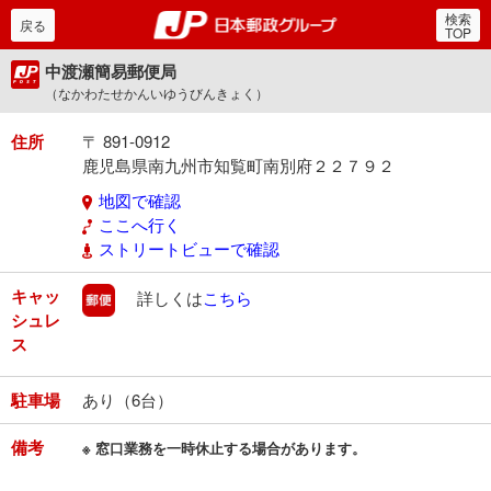
検索
郵便局・日本郵政グルー
戻る
TOP
中渡瀬簡易郵便局
（なかわたせかんいゆうびんきょく）
住所
〒 891-0912
鹿児島県南九州市知覧町南別府２２７９２
地図で確認
ここへ行く
ストリートビューで確認
キャッ
郵便
詳しくは
こちら
シュレ
ス
駐車場
あり（6台）
備考
※ 窓口業務を一時休止する場合があります。