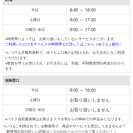
ATM
8:45 ～ 18:00
平日
9:00 ～ 17:00
土曜日
9:00 ～ 17:00
日曜日･休日
※時間帯によっては、お取り扱いをしていないサービスがございます。
ご利用いただけるサービスや時間帯など詳しくはこちら（ゆうちょ銀行）
○いつでも手数料無料で、ゆうちょ口座のお預け入れ・お引き出しをご利用
いただけます。
※硬貨を伴うお預け入れ・お引き出しは、別途、ATM硬貨預払料金がかかり
ます。
保険窓口
9:00 ～ 16:00
平日
お取り扱いしません
土曜日
お取り扱いしません
日曜日･休日
※バイク自賠責保険はお客さまスマホ等からのWebでの申込みとなります。
○いつもご利用されている郵便局で、商品やサービスを宣伝してみませんか？
郵便局広告の詳しい内容はこちらのホームページをご覧ください！！