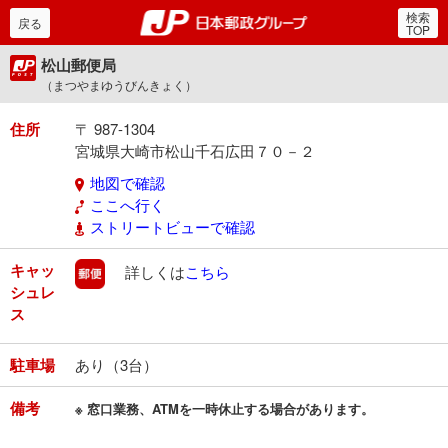
検索
郵便局・日本郵政グルー
戻る
TOP
松山郵便局
（まつやまゆうびんきょく）
住所
〒 987-1304
宮城県大崎市松山千石広田７０－２
地図で確認
ここへ行く
ストリートビューで確認
キャッ
郵便
詳しくは
こちら
シュレ
ス
駐車場
あり（3台）
備考
※ 窓口業務、ATMを一時休止する場合があります。