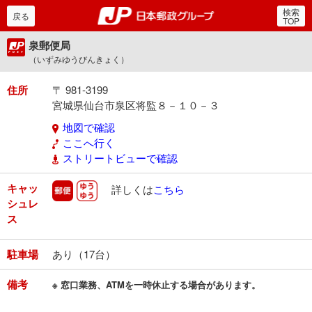
検索
郵便局・日本郵政グルー
戻る
TOP
泉郵便局
（いずみゆうびんきょく）
住所
〒 981-3199
宮城県仙台市泉区将監８－１０－３
地図で確認
ここへ行く
ストリートビューで確認
キャッ
郵便
ゆうゆう
詳しくは
こちら
シュレ
ス
駐車場
あり（17台）
備考
※ 窓口業務、ATMを一時休止する場合があります。