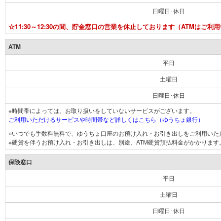
日曜日･休日
☆11:30～12:30の間、貯金窓口の営業を休止しております（ATMはご利
ATM
平日
土曜日
日曜日･休日
※時間帯によっては、お取り扱いをしていないサービスがございます。
ご利用いただけるサービスや時間帯など詳しくはこちら（ゆうちょ銀行）
○いつでも手数料無料で、ゆうちょ口座のお預け入れ・お引き出しをご利用いた
※硬貨を伴うお預け入れ・お引き出しは、別途、ATM硬貨預払料金がかかります
保険窓口
平日
土曜日
日曜日･休日