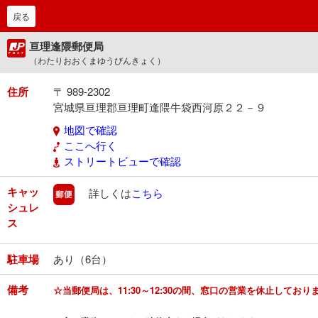
戻る
亘理逢隈郵便局
（わたりおおくまゆうびんきょく）
住所
〒 989-2302
宮城県亘理郡亘理町逢隈牛袋西河原２２－９
地図で確認
ここへ行く
ストリートビューで確認
キャッ
郵便
詳しくは
こちら
シュレ
ス
駐車場
あり（6台）
備考
☆当郵便局は、11:30～12:30の間、窓口の営業を休止してお