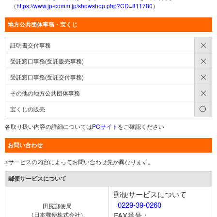
（
https://www.jp-comm.jp/showshop.php?CD=811780
）
地方公共団体事務・宝くじ
×
証明書交付事務
×
受託窓口事務(受託販売事務)
×
受託窓口事務(受託交付事務)
×
その他の地方公共団体事務
○
宝くじの販売
各取り扱い内容の詳細については
PCサイト
をご確認ください
お問い合わせ
※サービスの内容によってお問い合わせ先が異なります。
郵便サービスについて
郵便サービスについて
0229-39-0260
田尻郵便局
（日本郵便株式会社）
FAX番号：