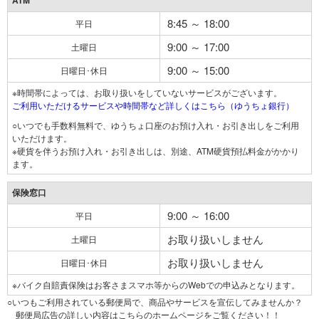
ATM
8:45 ～ 18:00
平日
9:00 ～ 17:00
土曜日
9:00 ～ 15:00
日曜日･休日
※時間帯によっては、お取り扱いをしていないサービスがございます。
ご利用いただけるサービスや時間帯など詳しくはこちら（ゆうちょ銀行）
○いつでも手数料無料で、ゆうちょ口座のお預け入れ・お引き出しをご利用
いただけます。
※硬貨を伴うお預け入れ・お引き出しは、別途、ATM硬貨預払料金がかかり
ます。
保険窓口
9:00 ～ 16:00
平日
お取り扱いしません
土曜日
お取り扱いしません
日曜日･休日
※バイク自賠責保険はお客さまスマホ等からのWebでの申込みとなります。
○いつもご利用されている郵便局で、商品やサービスを宣伝してみませんか？
郵便局広告の詳しい内容はこちらのホームページをご覧ください！！