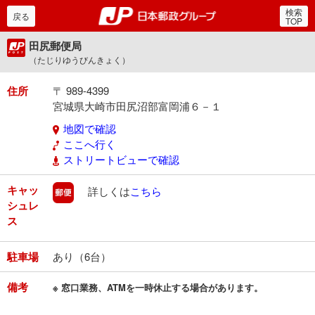
検索
郵便局・日本郵政グルー
戻る
TOP
田尻郵便局
（たじりゆうびんきょく）
住所
〒 989-4399
宮城県大崎市田尻沼部富岡浦６－１
地図で確認
ここへ行く
ストリートビューで確認
キャッ
郵便
詳しくは
こちら
シュレ
ス
駐車場
あり（6台）
備考
※ 窓口業務、ATMを一時休止する場合があります。