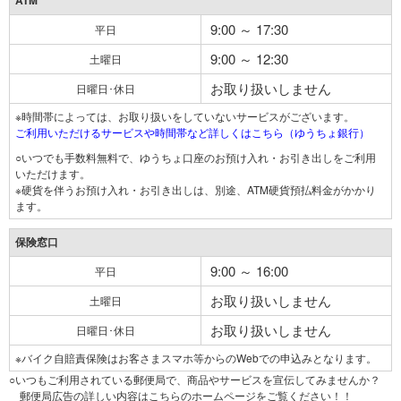
ATM
9:00 ～ 17:30
平日
9:00 ～ 12:30
土曜日
お取り扱いしません
日曜日･休日
※時間帯によっては、お取り扱いをしていないサービスがございます。
ご利用いただけるサービスや時間帯など詳しくはこちら（ゆうちょ銀行）
○いつでも手数料無料で、ゆうちょ口座のお預け入れ・お引き出しをご利用
いただけます。
※硬貨を伴うお預け入れ・お引き出しは、別途、ATM硬貨預払料金がかかり
ます。
保険窓口
9:00 ～ 16:00
平日
お取り扱いしません
土曜日
お取り扱いしません
日曜日･休日
※バイク自賠責保険はお客さまスマホ等からのWebでの申込みとなります。
○いつもご利用されている郵便局で、商品やサービスを宣伝してみませんか？
郵便局広告の詳しい内容はこちらのホームページをご覧ください！！