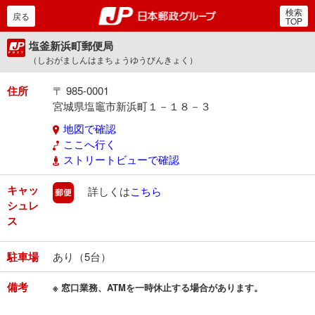
検索
郵便局・日本郵政グルー
戻る
TOP
塩釜新浜町郵便局
（しおがましんはまちょうゆうびんきょく）
住所
〒 985-0001
宮城県塩竈市新浜町１－１８－３
地図で確認
ここへ行く
ストリートビューで確認
キャッ
郵便
詳しくは
こちら
シュレ
ス
駐車場
あり（5台）
備考
※ 窓口業務、ATMを一時休止する場合があります。