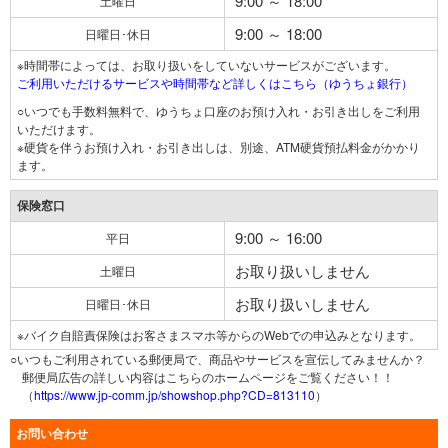
9:00 ～ 18:00
土曜日
9:00 ～ 18:00
日曜日･休日
※時間帯によっては、お取り扱いをしていないサービスがございます。
ご利用いただけるサービスや時間帯など詳しくはこちら（ゆうちょ銀行）
○いつでも手数料無料で、ゆうちょ口座のお預け入れ・お引き出しをご利用
いただけます。
※硬貨を伴うお預け入れ・お引き出しは、別途、ATM硬貨預払料金がかかり
ます。
保険窓口
9:00 ～ 16:00
平日
お取り扱いしません
土曜日
お取り扱いしません
日曜日･休日
※バイク自賠責保険はお客さまスマホ等からのWebでの申込みとなります。
○いつもご利用されている郵便局で、商品やサービスを宣伝してみませんか？
郵便局広告の詳しい内容はこちらのホームページをご覧ください！！
（
https://www.jp-comm.jp/showshop.php?CD=813110
）
お問い合わせ