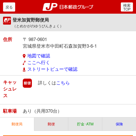
検索
郵便局・日本郵政グルー
戻る
TOP
登米加賀野郵便局
（とめかがのゆうびんきょく）
住所
〒 987-0601
宮城県登米市中田町石森加賀野3-6-1
地図で確認
ここへ行く
ストリートビューで確認
キャッ
郵便
詳しくは
こちら
シュレ
ス
駐車場
あり（共用370台）
郵便局
郵便
貯金･ATM
保険