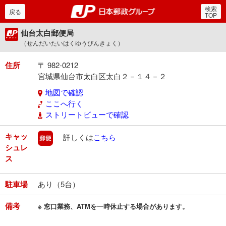
検索
郵便局・日本郵政グルー
戻る
TOP
仙台太白郵便局
（せんだいたいはくゆうびんきょく）
住所
〒 982-0212
宮城県仙台市太白区太白２－１４－２
地図で確認
ここへ行く
ストリートビューで確認
キャッ
郵便
詳しくは
こちら
シュレ
ス
駐車場
あり（5台）
備考
※ 窓口業務、ATMを一時休止する場合があります。