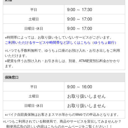
ATM
9:00 ～ 17:30
平日
9:00 ～ 17:00
土曜日
9:00 ～ 17:00
日曜日･休日
※時間帯によっては、お取り扱いをしていないサービスがございます。
ご利用いただけるサービスや時間帯など詳しくはこちら（ゆうちょ銀行）
○いつでも手数料無料で、ゆうちょ口座のお預け入れ・お引き出しをご利用
いただけます。
※硬貨を伴うお預け入れ・お引き出しは、別途、ATM硬貨預払料金がかかり
ます。
保険窓口
9:00 ～ 16:00
平日
お取り扱いしません
土曜日
お取り扱いしません
日曜日･休日
※バイク自賠責保険はお客さまスマホ等からのWebでの申込みとなります。
○いつもご利用されている郵便局で、商品やサービスを宣伝してみませんか？
郵便局広告の詳しい内容はこちらのホームページをご覧ください！！