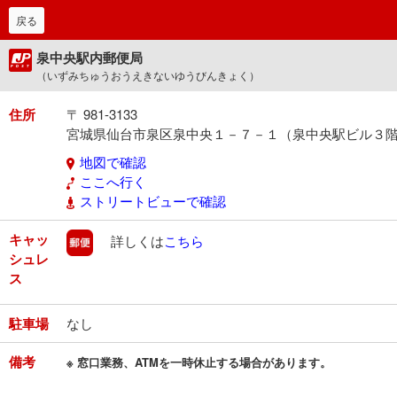
戻る
泉中央駅内郵便局
（いずみちゅうおうえきないゆうびんきょく）
住所
〒 981-3133
宮城県仙台市泉区泉中央１－７－１（泉中央駅ビル３
地図で確認
ここへ行く
ストリートビューで確認
キャッ
郵便
詳しくは
こちら
シュレ
ス
駐車場
なし
備考
※ 窓口業務、ATMを一時休止する場合があります。