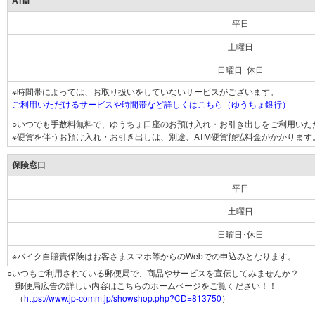
ATM
平日
土曜日
日曜日･休日
※時間帯によっては、お取り扱いをしていないサービスがございます。
ご利用いただけるサービスや時間帯など詳しくはこちら（ゆうちょ銀行）
○いつでも手数料無料で、ゆうちょ口座のお預け入れ・お引き出しをご利用いた
※硬貨を伴うお預け入れ・お引き出しは、別途、ATM硬貨預払料金がかかります
保険窓口
平日
土曜日
日曜日･休日
※バイク自賠責保険はお客さまスマホ等からのWebでの申込みとなります。
○いつもご利用されている郵便局で、商品やサービスを宣伝してみませんか？
郵便局広告の詳しい内容はこちらのホームページをご覧ください！！
（
https://www.jp-comm.jp/showshop.php?CD=813750
）