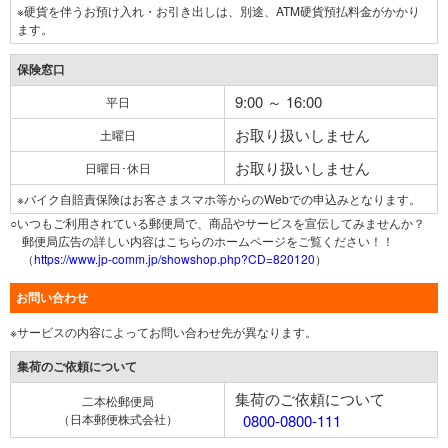
※硬貨を伴うお預け入れ・お引き出しは、別途、ATM硬貨預払料金がかかり
ます。
保険窓口
9:00 ～ 16:00
平日
お取り扱いしません
土曜日
お取り扱いしません
日曜日･休日
※バイク自賠責保険はお客さまスマホ等からのWebでの申込みとなります。
○いつもご利用されている郵便局で、商品やサービスを宣伝してみませんか？
郵便局広告の詳しい内容はこちらのホームページをご覧ください！！
（
https://www.jp-comm.jp/showshop.php?CD=820120
）
お問い合わせ
※サービスの内容によってお問い合わせ先が異なります。
集荷のご依頼について
集荷のご依頼について
二本松郵便局
（日本郵便株式会社）
0800-0800-111