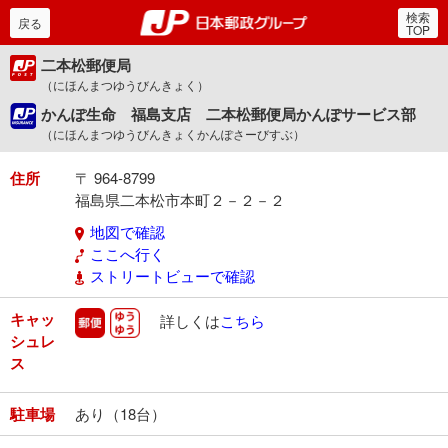
検索
郵便局・日本郵政グルー
戻る
TOP
二本松郵便局
（にほんまつゆうびんきょく）
かんぽ生命 福島支店 二本松郵便局かんぽサービス部
（にほんまつゆうびんきょくかんぽさーびすぶ）
住所
〒 964-8799
福島県二本松市本町２－２－２
地図で確認
ここへ行く
ストリートビューで確認
キャッ
郵便
ゆうゆう
詳しくは
こちら
シュレ
ス
駐車場
あり（18台）