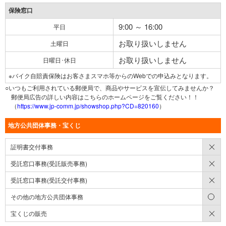
保険窓口
9:00 ～ 16:00
平日
お取り扱いしません
土曜日
お取り扱いしません
日曜日･休日
※バイク自賠責保険はお客さまスマホ等からのWebでの申込みとなります。
○いつもご利用されている郵便局で、商品やサービスを宣伝してみませんか？
郵便局広告の詳しい内容はこちらのホームページをご覧ください！！
（
https://www.jp-comm.jp/showshop.php?CD=820160
）
地方公共団体事務・宝くじ
×
証明書交付事務
×
受託窓口事務(受託販売事務)
×
受託窓口事務(受託交付事務)
○
その他の地方公共団体事務
×
宝くじの販売