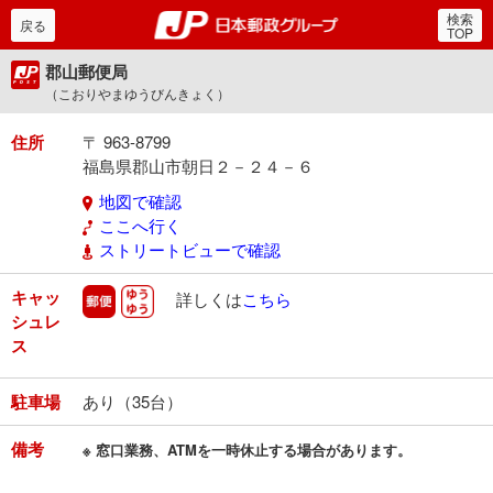
検索
郵便局・日本郵政グルー
戻る
TOP
郡山郵便局
（こおりやまゆうびんきょく）
住所
〒 963-8799
福島県郡山市朝日２－２４－６
地図で確認
ここへ行く
ストリートビューで確認
キャッ
郵便
ゆうゆう
詳しくは
こちら
シュレ
ス
駐車場
あり（35台）
備考
※ 窓口業務、ATMを一時休止する場合があります。