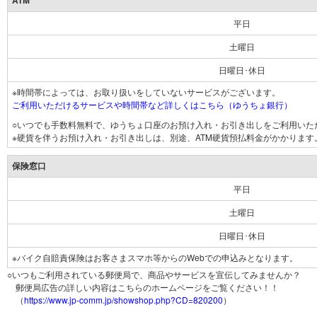
ATM
平日
土曜日
日曜日･休日
※時間帯によっては、お取り扱いをしていないサービスがございます。
ご利用いただけるサービスや時間帯など詳しくはこちら（ゆうちょ銀行）
○いつでも手数料無料で、ゆうちょ口座のお預け入れ・お引き出しをご利用いた
※硬貨を伴うお預け入れ・お引き出しは、別途、ATM硬貨預払料金がかかります
保険窓口
平日
土曜日
日曜日･休日
※バイク自賠責保険はお客さまスマホ等からのWebでの申込みとなります。
○いつもご利用されている郵便局で、商品やサービスを宣伝してみませんか？
郵便局広告の詳しい内容はこちらのホームページをご覧ください！！
（
https://www.jp-comm.jp/showshop.php?CD=820200
）