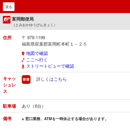
戻る
富岡郵便局
（とみおかゆうびんきょく）
住所
〒 979-1199
福島県双葉郡富岡町本町１－２５
地図で確認
ここへ行く
ストリートビューで確認
キャッ
郵便
詳しくは
こちら
シュレ
ス
駐車場
あり（6台）
備考
※ 窓口業務、ATMを一時休止する場合があります。