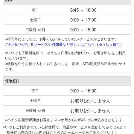
ATM
8:45 ～ 18:00
平日
9:00 ～ 17:00
土曜日
9:00 ～ 15:00
日曜日･休日
※時間帯によっては、お取り扱いをしていないサービスがございます。
ご利用いただけるサービスや時間帯など詳しくはこちら（ゆうちょ銀行）
○いつでも手数料無料で、ゆうちょ口座のお預け入れ・お引き出しをご利用
いただけます。
※硬貨を伴うお預け入れ・お引き出しは、別途、ATM硬貨預払料金がかかり
ます。
保険窓口
9:00 ～ 16:00
平日
お取り扱いしません
土曜日
お取り扱いしません
日曜日･休日
※バイク自賠責保険はお客さまスマホ等からのWebでの申込みとなります。
○いつもご利用されている郵便局で、商品やサービスを宣伝してみませんか？
郵便局広告の詳しい内容はこちらのホームページをご覧ください！！