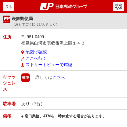
検索
郵便局・日本郵政グルー
戻る
TOP
表郷郵便局
（おもてごうゆうびんきょく）
住所
〒 961-0499
福島県白河市表郷番沢上願１４３
地図で確認
ここへ行く
ストリートビューで確認
キャッ
郵便
詳しくは
こちら
シュレ
ス
駐車場
あり（7台）
備考
※ 窓口業務、ATMを一時休止する場合があります。