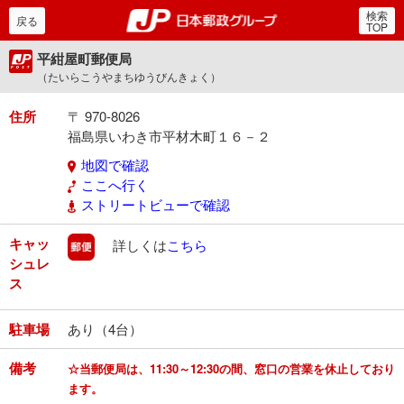
検索
郵便局・日本郵政グルー
戻る
TOP
平紺屋町郵便局
（たいらこうやまちゆうびんきょく）
住所
〒 970-8026
福島県いわき市平材木町１６－２
地図で確認
ここへ行く
ストリートビューで確認
キャッ
郵便
詳しくは
こちら
シュレ
ス
駐車場
あり（4台）
備考
☆当郵便局は、11:30～12:30の間、窓口の営業を休止しており
ます。