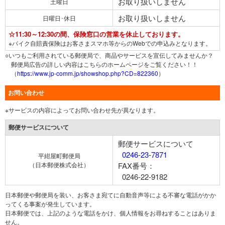
お取り扱いしません
土曜日
お取り扱いしません
日曜日･休日
☆11:30～12:30の間、保険窓口の営業を休止しております。
※バイク自賠責保険はお客さまスマホ等からのWebでの申込みとなります。
○いつもご利用されている郵便局で、商品やサービスを宣伝してみませんか？
郵便局広告の詳しい内容はこちらのホームページをご覧ください！！
（
https://www.jp-comm.jp/showshop.php?CD=822360
）
お問い合わせ
※サービスの内容によってお問い合わせ先が異なります。
郵便サービスについて
郵便サービスについて
0246-23-7871
平紺屋町郵便局
（日本郵便株式会社）
FAX番号：
0246-22-9182
日本郵便や郵便局を装い、お客さま宛てに自動音声等による不審な電話がかか
ってくる事案が発生しています。
日本郵便では、上記のような電話をかけ、個人情報をお尋ねすることはありま
せん。