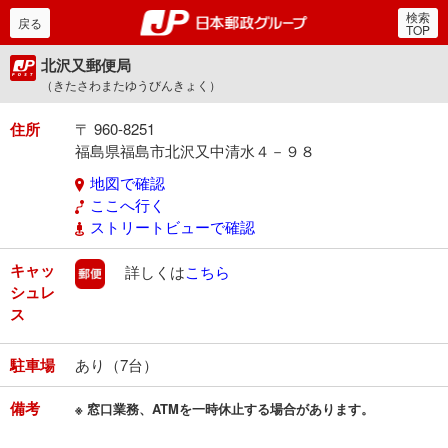
検索
郵便局・日本郵政グルー
戻る
TOP
北沢又郵便局
（きたさわまたゆうびんきょく）
住所
〒 960-8251
福島県福島市北沢又中清水４－９８
地図で確認
ここへ行く
ストリートビューで確認
キャッ
郵便
詳しくは
こちら
シュレ
ス
駐車場
あり（7台）
備考
※ 窓口業務、ATMを一時休止する場合があります。