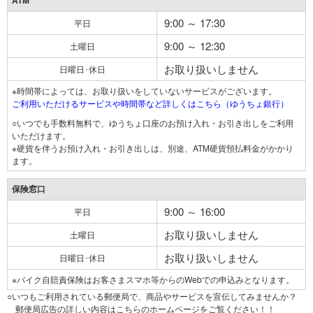
ATM
9:00 ～ 17:30
平日
9:00 ～ 12:30
土曜日
お取り扱いしません
日曜日･休日
※時間帯によっては、お取り扱いをしていないサービスがございます。
ご利用いただけるサービスや時間帯など詳しくはこちら（ゆうちょ銀行）
○いつでも手数料無料で、ゆうちょ口座のお預け入れ・お引き出しをご利用
いただけます。
※硬貨を伴うお預け入れ・お引き出しは、別途、ATM硬貨預払料金がかかり
ます。
保険窓口
9:00 ～ 16:00
平日
お取り扱いしません
土曜日
お取り扱いしません
日曜日･休日
※バイク自賠責保険はお客さまスマホ等からのWebでの申込みとなります。
○いつもご利用されている郵便局で、商品やサービスを宣伝してみませんか？
郵便局広告の詳しい内容はこちらのホームページをご覧ください！！