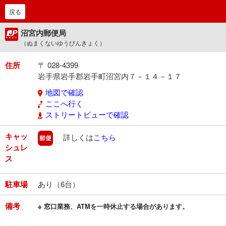
戻る
沼宮内郵便局
（ぬまくないゆうびんきょく）
住所
〒 028-4399
岩手県岩手郡岩手町沼宮内７－１４－１７
地図で確認
ここへ行く
ストリートビューで確認
キャッ
郵便
詳しくは
こちら
シュレ
ス
駐車場
あり（6台）
備考
※ 窓口業務、ATMを一時休止する場合があります。