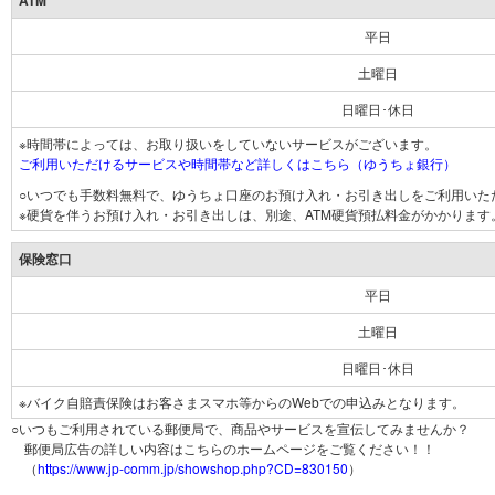
ATM
平日
土曜日
日曜日･休日
※時間帯によっては、お取り扱いをしていないサービスがございます。
ご利用いただけるサービスや時間帯など詳しくはこちら（ゆうちょ銀行）
○いつでも手数料無料で、ゆうちょ口座のお預け入れ・お引き出しをご利用いた
※硬貨を伴うお預け入れ・お引き出しは、別途、ATM硬貨預払料金がかかります
保険窓口
平日
土曜日
日曜日･休日
※バイク自賠責保険はお客さまスマホ等からのWebでの申込みとなります。
○いつもご利用されている郵便局で、商品やサービスを宣伝してみませんか？
郵便局広告の詳しい内容はこちらのホームページをご覧ください！！
（
https://www.jp-comm.jp/showshop.php?CD=830150
）