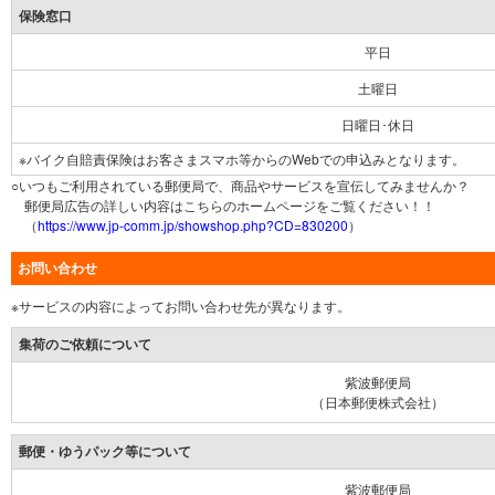
保険窓口
平日
土曜日
日曜日･休日
※バイク自賠責保険はお客さまスマホ等からのWebでの申込みとなります。
○いつもご利用されている郵便局で、商品やサービスを宣伝してみませんか？
郵便局広告の詳しい内容はこちらのホームページをご覧ください！！
（
https://www.jp-comm.jp/showshop.php?CD=830200
）
お問い合わせ
※サービスの内容によってお問い合わせ先が異なります。
集荷のご依頼について
紫波郵便局
（日本郵便株式会社）
郵便・ゆうパック等について
紫波郵便局