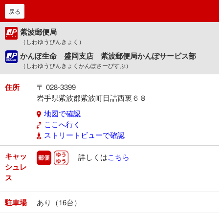
戻る
紫波郵便局
（しわゆうびんきょく）
かんぽ生命 盛岡支店 紫波郵便局かんぽサービス部
（しわゆうびんきょくかんぽさーびすぶ）
住所
〒 028-3399
岩手県紫波郡紫波町日詰西裏６８
地図で確認
ここへ行く
ストリートビューで確認
キャッ
郵便
ゆうゆう
詳しくは
こちら
シュレ
ス
駐車場
あり（16台）