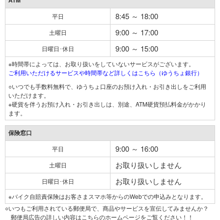
ATM
8:45 ～ 18:00
平日
9:00 ～ 17:00
土曜日
9:00 ～ 15:00
日曜日･休日
※時間帯によっては、お取り扱いをしていないサービスがございます。
ご利用いただけるサービスや時間帯など詳しくはこちら（ゆうちょ銀行）
○いつでも手数料無料で、ゆうちょ口座のお預け入れ・お引き出しをご利用
いただけます。
※硬貨を伴うお預け入れ・お引き出しは、別途、ATM硬貨預払料金がかかり
ます。
保険窓口
9:00 ～ 16:00
平日
お取り扱いしません
土曜日
お取り扱いしません
日曜日･休日
※バイク自賠責保険はお客さまスマホ等からのWebでの申込みとなります。
○いつもご利用されている郵便局で、商品やサービスを宣伝してみませんか？
郵便局広告の詳しい内容はこちらのホームページをご覧ください！！