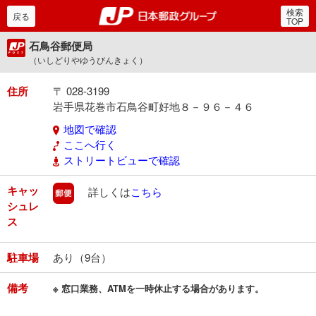
検索
郵便局・日本郵政グルー
戻る
TOP
石鳥谷郵便局
（いしどりやゆうびんきょく）
住所
〒 028-3199
岩手県花巻市石鳥谷町好地８－９６－４６
地図で確認
ここへ行く
ストリートビューで確認
キャッ
郵便
詳しくは
こちら
シュレ
ス
駐車場
あり（9台）
備考
※ 窓口業務、ATMを一時休止する場合があります。