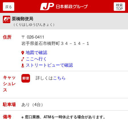
検索
郵便局・日本郵政グルー
戻る
TOP
栗橋郵便局
（くりはしゆうびんきょく）
住所
〒 026-0411
岩手県釜石市橋野町３４－１４－１
地図で確認
ここへ行く
ストリートビューで確認
キャッ
郵便
詳しくは
こちら
シュレ
ス
駐車場
あり（4台）
備考
※ 窓口業務、ATMを一時休止する場合があります。