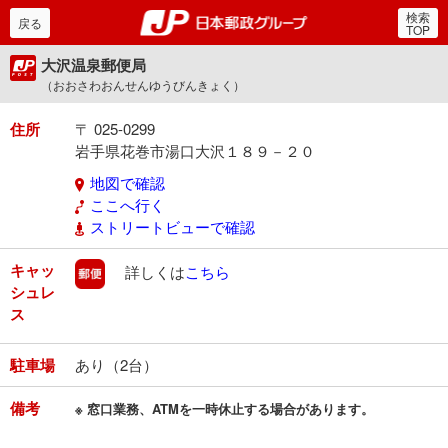
検索
郵便局・日本郵政グルー
戻る
TOP
大沢温泉郵便局
（おおさわおんせんゆうびんきょく）
住所
〒 025-0299
岩手県花巻市湯口大沢１８９－２０
地図で確認
ここへ行く
ストリートビューで確認
キャッ
郵便
詳しくは
こちら
シュレ
ス
駐車場
あり（2台）
備考
※ 窓口業務、ATMを一時休止する場合があります。