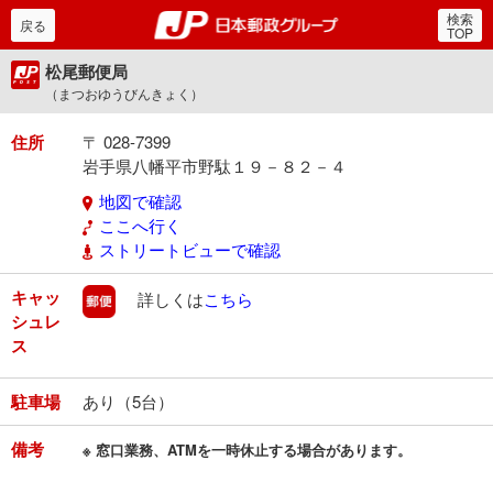
検索
郵便局・日本郵政グルー
戻る
TOP
松尾郵便局
（まつおゆうびんきょく）
住所
〒 028-7399
岩手県八幡平市野駄１９－８２－４
地図で確認
ここへ行く
ストリートビューで確認
キャッ
郵便
詳しくは
こちら
シュレ
ス
駐車場
あり（5台）
備考
※ 窓口業務、ATMを一時休止する場合があります。