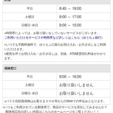
ATM
8:45 ～ 18:00
平日
9:00 ～ 17:00
土曜日
9:00 ～ 15:00
日曜日･休日
※時間帯によっては、お取り扱いをしていないサービスがございます。
ご利用いただけるサービスや時間帯など詳しくはこちら（ゆうちょ銀行）
○いつでも手数料無料で、ゆうちょ口座のお預け入れ・お引き出しをご利用
いただけます。
※硬貨を伴うお預け入れ・お引き出しは、別途、ATM硬貨預払料金がかかり
ます。
保険窓口
9:00 ～ 16:00
平日
お取り扱いしません
土曜日
お取り扱いしません
日曜日･休日
※バイク自賠責保険はお客さまスマホ等からのWebでの申込みとなります。
○いつもご利用されている郵便局で、商品やサービスを宣伝してみませんか？
郵便局広告の詳しい内容はこちらのホームページをご覧ください！！