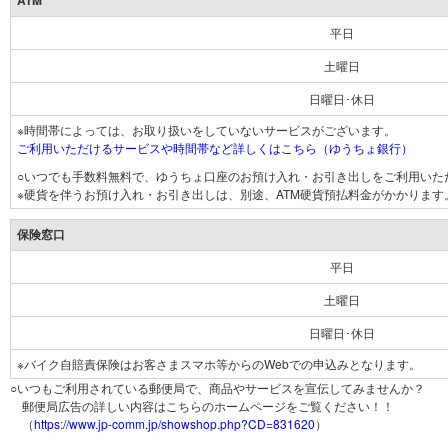
ATM
平日
土曜日
日曜日･休日
※時間帯によっては、お取り扱いをしていないサービスがございます。
ご利用いただけるサービスや時間帯など詳しくはこちら（ゆうちょ銀行）
○いつでも手数料無料で、ゆうちょ口座のお預け入れ・お引き出しをご利用いた
※硬貨を伴うお預け入れ・お引き出しは、別途、ATM硬貨預払料金がかかります
保険窓口
平日
土曜日
日曜日･休日
※バイク自賠責保険はお客さまスマホ等からのWebでの申込みとなります。
○いつもご利用されている郵便局で、商品やサービスを宣伝してみませんか？
郵便局広告の詳しい内容はこちらのホームページをご覧ください！！
（
https://www.jp-comm.jp/showshop.php?CD=831620
）