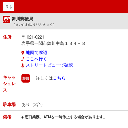
戻る
舞川郵便局
（まいかわゆうびんきょく）
住所
〒 021-0221
岩手県一関市舞川中島１３４－８
地図で確認
ここへ行く
ストリートビューで確認
キャッ
郵便
詳しくは
こちら
シュレ
ス
駐車場
あり（2台）
備考
※ 窓口業務、ATMを一時休止する場合があります。