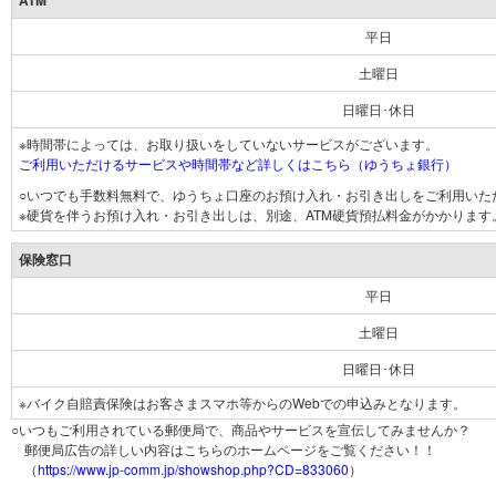
ATM
平日
土曜日
日曜日･休日
※時間帯によっては、お取り扱いをしていないサービスがございます。
ご利用いただけるサービスや時間帯など詳しくはこちら（ゆうちょ銀行）
○いつでも手数料無料で、ゆうちょ口座のお預け入れ・お引き出しをご利用いた
※硬貨を伴うお預け入れ・お引き出しは、別途、ATM硬貨預払料金がかかります
保険窓口
平日
土曜日
日曜日･休日
※バイク自賠責保険はお客さまスマホ等からのWebでの申込みとなります。
○いつもご利用されている郵便局で、商品やサービスを宣伝してみませんか？
郵便局広告の詳しい内容はこちらのホームページをご覧ください！！
（
https://www.jp-comm.jp/showshop.php?CD=833060
）