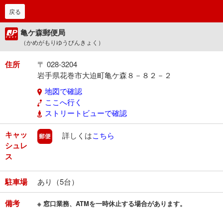
戻る
亀ケ森郵便局
（かめがもりゆうびんきょく）
住所
〒 028-3204
岩手県花巻市大迫町亀ケ森８－８２－２
地図で確認
ここへ行く
ストリートビューで確認
キャッ
郵便
詳しくは
こちら
シュレ
ス
駐車場
あり（5台）
備考
※ 窓口業務、ATMを一時休止する場合があります。